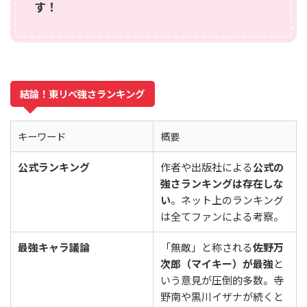
す！
結論！東リベ強さランキング
キーワード
概要
公式ランキング
作者や出版社による
公式の
強さランキングは存在しな
い
。ネット上のランキング
は全てファンによる考察。
最強キャラ議論
「無敵」と称される
佐野万
次郎（マイキー）が最強
と
いう意見が圧倒的多数。寺
野南や黒川イザナが続くと