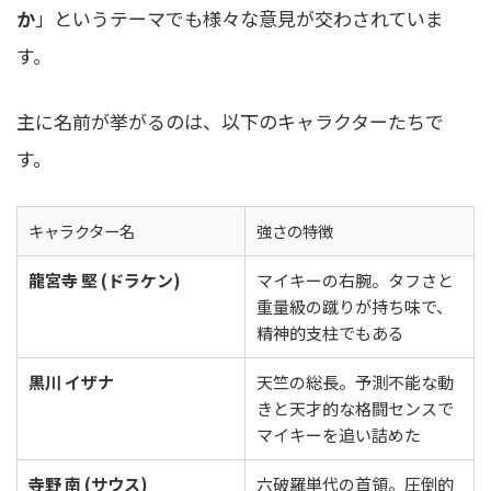
か
」というテーマでも様々な意見が交わされていま
す。
主に名前が挙がるのは、以下のキャラクターたちで
す。
キャラクター名
強さの特徴
龍宮寺 堅 (ドラケン)
マイキーの右腕。タフさと
重量級の蹴りが持ち味で、
精神的支柱でもある
黒川 イザナ
天竺の総長。予測不能な動
きと天才的な格闘センスで
マイキーを追い詰めた
寺野 南 (サウス)
六破羅単代の首領。圧倒的