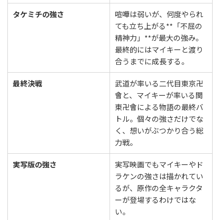
タケミチの強さ
喧嘩は弱いが、何度やられ
ても立ち上がる**「不屈の
精神力」**が最大の強み。
最終的にはマイキーと渡り
合うまでに成長する。
最終決戦
武道が率いる二代目東京卍
會と、マイキーが率いる関
東卍會による物語の最終バ
トル。個々の強さだけでな
く、想いがぶつかり合う総
力戦。
実写版の強さ
実写映画でもマイキーやド
ラケンの強さは描かれてい
るが、原作の全キャラクタ
ーが登場するわけではな
い。