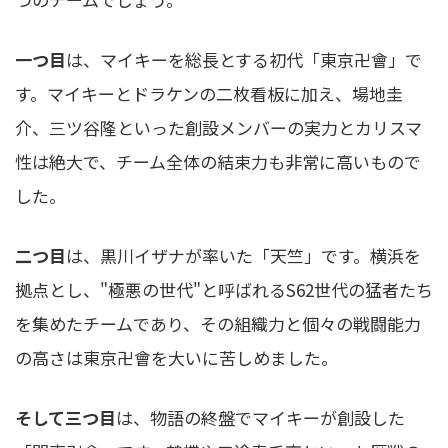
一つ目
は、マイキーを総長とする初代「東京卍會」で
す。マイキーとドラケンの二枚看板に加え、場地圭
介、三ツ谷隆といった創設メンバーの実力とカリスマ
性は絶大で、チーム全体の結束力も非常に高いもので
した。
二つ目
は、黒川イザナが率いた「天竺」です。横浜を
拠点とし、"極悪の世代"と呼ばれるS62世代の猛者たち
を集めたチームであり、その組織力と個々の戦闘能力
の高さは東京卍會を大いに苦しめました。
そして三つ目
は、物語の終盤でマイキーが創設した