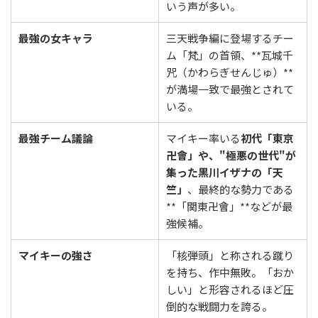
いう声が多い。
最強の女キャラ
三天戦争編に登場するチー
ム「梵」の首領、**瓦城千
咒（かわらぎせんじゅ）**
が満場一致で最強とされて
いる。
最強チーム議論
マイキー率いる
初代「東京
卍會」や、"極悪の世代"が
集った黒川イザナの「天
竺」
、最終的な勢力である
**「関東卍會」**などが最
強候補。
マイキーの強さ
「核弾頭」と称される蹴り
を持ち、作中無敗。「おか
しい」と形容されるほど圧
倒的な戦闘力を誇る。