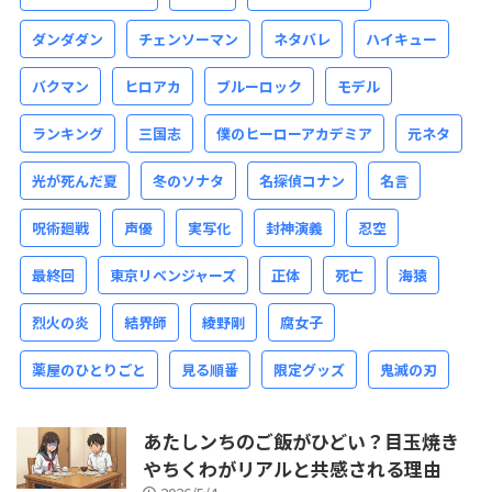
ダンダダン
チェンソーマン
ネタバレ
ハイキュー
バクマン
ヒロアカ
ブルーロック
モデル
ランキング
三国志
僕のヒーローアカデミア
元ネタ
光が死んだ夏
冬のソナタ
名探偵コナン
名言
呪術廻戦
声優
実写化
封神演義
忍空
最終回
東京リベンジャーズ
正体
死亡
海猿
烈火の炎
結界師
綾野剛
腐女子
薬屋のひとりごと
見る順番
限定グッズ
鬼滅の刃
あたしンちのご飯がひどい？目玉焼き
やちくわがリアルと共感される理由