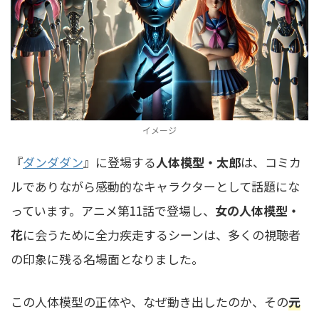
イメージ
『
ダンダダン
』に登場する
人体模型・太郎
は、コミカ
ルでありながら感動的なキャラクターとして話題にな
っています。アニメ第11話で登場し、
女の人体模型・
花
に会うために全力疾走するシーンは、多くの視聴者
の印象に残る名場面となりました。
この人体模型の正体や、なぜ動き出したのか、その
元