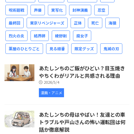
呪術廻戦
声優
実写化
封神演義
忍空
最終回
東京リベンジャーズ
正体
死亡
海猿
烈火の炎
結界師
綾野剛
腐女子
薬屋のひとりごと
見る順番
限定グッズ
鬼滅の刃
あたしンちのご飯がひどい？目玉焼き
やちくわがリアルと共感される理由
2026/5/4
漫画・アニメ
あたしンちの母はやばい！友達との車
トラブルや戸山さんの怖い運転回は何
話か徹底解説