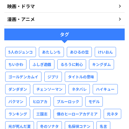
映画・ドラマ
漫画・アニメ
タグ
5人のジュンコ
あたしンち
あひるの空
けいおん
ちいかわ
ふしぎ遊戯
るろうに剣心
キングダム
ゴールデンカムイ
ジブリ
タイトルの意味
ダンダダン
チェンソーマン
ネタバレ
ハイキュー
バクマン
ヒロアカ
ブルーロック
モデル
ランキング
三国志
僕のヒーローアカデミア
元ネタ
光が死んだ夏
冬のソナタ
名探偵コナン
名言