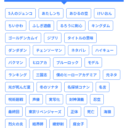
5人のジュンコ
あたしンち
あひるの空
けいおん
ちいかわ
ふしぎ遊戯
るろうに剣心
キングダム
ゴールデンカムイ
ジブリ
タイトルの意味
ダンダダン
チェンソーマン
ネタバレ
ハイキュー
バクマン
ヒロアカ
ブルーロック
モデル
ランキング
三国志
僕のヒーローアカデミア
元ネタ
光が死んだ夏
冬のソナタ
名探偵コナン
名言
呪術廻戦
声優
実写化
封神演義
忍空
最終回
東京リベンジャーズ
正体
死亡
海猿
烈火の炎
結界師
綾野剛
腐女子