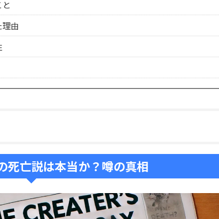
こと
た理由
性
の死亡説は本当か？噂の真相