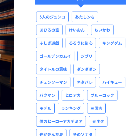
5人のジュンコ
あたしンち
あひるの空
けいおん
ちいかわ
ふしぎ遊戯
るろうに剣心
キングダム
ゴールデンカムイ
ジブリ
タイトルの意味
ダンダダン
チェンソーマン
ネタバレ
ハイキュー
バクマン
ヒロアカ
ブルーロック
モデル
ランキング
三国志
僕のヒーローアカデミア
元ネタ
光が死んだ夏
冬のソナタ