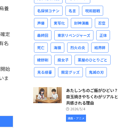
烏養
名探偵コナン
名言
呪術廻戦
声優
実写化
封神演義
忍空
も確定
最終回
東京リベンジャーズ
正体
有名
死亡
海猿
烈火の炎
結界師
綾野剛
腐女子
薬屋のひとりごと
載開始
見る順番
限定グッズ
鬼滅の刃
いま
あたしンちのご飯がひどい？
目玉焼きやちくわがリアルと
共感される理由
2026/5/4
漫画・アニメ