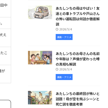
優田中
あたしンちの母はやばい！友
達との車トラブルや戸山さん
の怖い運転回は何話か徹底解
中。
説
2026/5/4
犬え
漫画・アニメ
れたこ
あたしンちのお母さんの名前
や年齢は？声優が変わった噂
の真相も解説
2026/5/4
開が
漫画・アニメ
あたしンちの最終回が怖いと
話題！母が空を飛ぶシーンと
死亡説を徹底考察