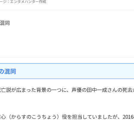
ージ：エンタメハンター作成
混同
の混同
死亡説が広まった背景の一つに、声優の田中一成さんの死去
繋心（からすのこうちょう）役を担当していましたが、201