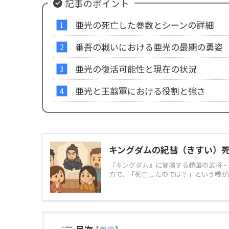
記事のポイント
亜光の死亡した巻数とシーンの詳細
番吾の戦いにおける亜光の最期の勇姿
亜光の復活可能性と現在の状況
亜光と王翦軍における役割と強さ
キングダムの紀彗（きすい）
『キングダム』に登場する趙国の武将・
方で、「死亡したのでは？」という噂が広