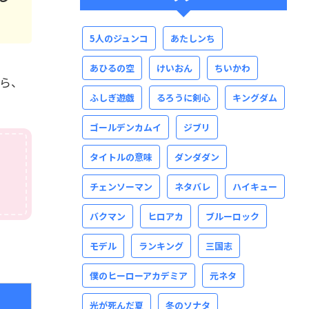
5人のジュンコ
あたしンち
あひるの空
けいおん
ちいかわ
ら、
ふしぎ遊戯
るろうに剣心
キングダム
ゴールデンカムイ
ジブリ
タイトルの意味
ダンダダン
め
チェンソーマン
ネタバレ
ハイキュー
バクマン
ヒロアカ
ブルーロック
モデル
ランキング
三国志
僕のヒーローアカデミア
元ネタ
光が死んだ夏
冬のソナタ