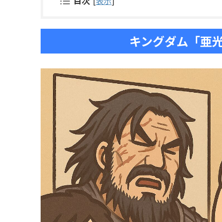
目次
[
表示
]
キングダム「亜