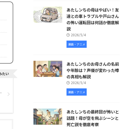
あたしンちの母はやばい！友
達との車トラブルや戸山さん
の怖い運転回は何話か徹底解
説
2026/5/4
漫画・アニメ
あたしンちのお母さんの名前
や年齢は？声優が変わった噂
みたい
の真相も解説
2026/5/4
漫画・アニメ
一
あたしンちの最終回が怖いと
話題！母が空を飛ぶシーンと
死亡説を徹底考察