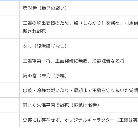
第74巻（番吾の戦い）
王翦の脱出支援のため、殿（しんがり）を務め、司馬
断され戦死
なし（復活描写なし）
王翦軍第一将、正面突破に無敗、冷静沈着な名将
第47巻（朱海平原編）
忠義・冷静な戦いぶり・最期まで王翦を守り抜いた覚
同じく朱海平原で戦死（麻鉱は49巻）
史実には存在せず、オリジナルキャラクター（王翦は実