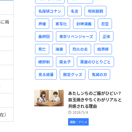
名探偵コナン
名言
呪術廻戦
尚に両
声優
実写化
封神演義
忍空
最終回
東京リベンジャーズ
正体
死亡
海猿
烈火の炎
結界師
綾野剛
腐女子
薬屋のひとりごと
見る順番
限定グッズ
鬼滅の刃
悟
あたしンちのご飯がひどい？
目玉焼きやちくわがリアルと
共感される理由
2026/5/4
在）
漫画・アニメ