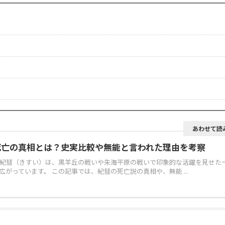
あわせて読
死亡の真相とは？史実比較や無能と言われた理由を考察
紀彗（きすい）は、黒羊丘の戦いや朱海平原の戦いで印象的な活躍を見せた
がっています。 この記事では、紀彗の死亡説の真相や、無能 ...