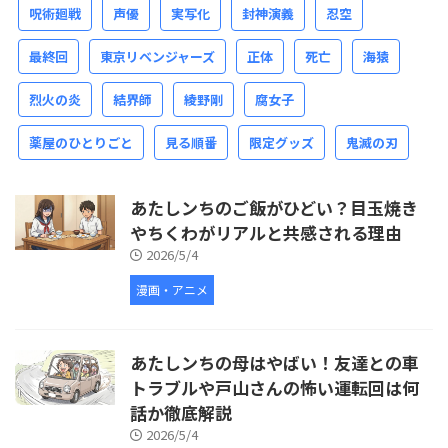
呪術廻戦
声優
実写化
封神演義
忍空
最終回
東京リベンジャーズ
正体
死亡
海猿
烈火の炎
結界師
綾野剛
腐女子
薬屋のひとりごと
見る順番
限定グッズ
鬼滅の刃
あたしンちのご飯がひどい？目玉焼き
やちくわがリアルと共感される理由
2026/5/4
漫画・アニメ
あたしンちの母はやばい！友達との車
トラブルや戸山さんの怖い運転回は何
話か徹底解説
2026/5/4