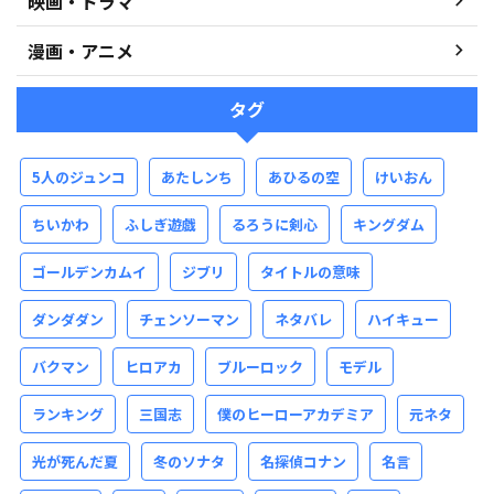
映画・ドラマ
漫画・アニメ
タグ
5人のジュンコ
あたしンち
あひるの空
けいおん
ちいかわ
ふしぎ遊戯
るろうに剣心
キングダム
ゴールデンカムイ
ジブリ
タイトルの意味
ダンダダン
チェンソーマン
ネタバレ
ハイキュー
バクマン
ヒロアカ
ブルーロック
モデル
ランキング
三国志
僕のヒーローアカデミア
元ネタ
光が死んだ夏
冬のソナタ
名探偵コナン
名言